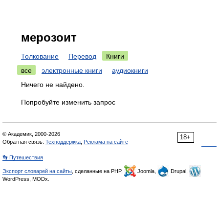
мерозоит
Толкование
Перевод
Книги
все
электронные книги
аудиокниги
Ничего не найдено.
Попробуйте изменить запрос
© Академик, 2000-2026
18+
Обратная связь:
Техподдержка
,
Реклама на сайте
👣 Путешествия
Экспорт словарей на сайты
, сделанные на PHP,
Joomla,
Drupal,
WordPress, MODx.